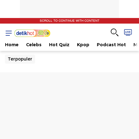
SCROLL TO CONTINUE WITH CONTENT
Home
Celebs
Hot Quiz
Kpop
Podcast Hot
Mu
Terpopuler