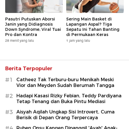
Pasutri Putuskan Aborsi
Sering Main Basket di
Janin yang Didiagnosis
Lapangan Aspal? Tiga
Down Syndrome, Viral Tuai
Sepatu Ini Tahan Banting
Pro dan Kontra
di Permukaan Keras
28 menit yang lalu
1 jam yang lalu
Berita Terpopuler
#1
Catheez Tak Terburu-buru Menikah Meski
Vior dan Meyden Sudah Berumah Tangga
#2
Hadapi Kasasi Rizky Febian, Teddy Pardiyana
Tetap Tenang dan Buka Pintu Mediasi
#3
Aisyah Aqilah Ungkap Sisi Introvert, Cuma
Berisik di Depan Orang Terpercaya
#4
Ruben Onsu Kangen Dipanggil 'Ayah' Anak-