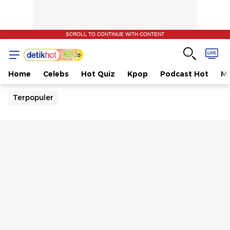
SCROLL TO CONTINUE WITH CONTENT
Home
Celebs
Hot Quiz
Kpop
Podcast Hot
Mu
Terpopuler