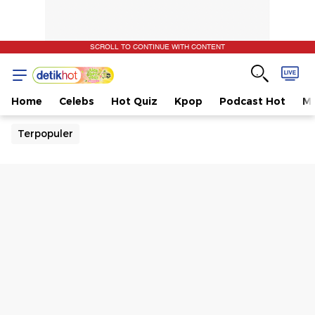
SCROLL TO CONTINUE WITH CONTENT
Home
Celebs
Hot Quiz
Kpop
Podcast Hot
Mu
Terpopuler