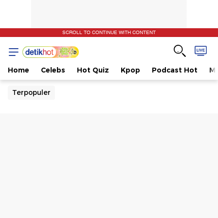
SCROLL TO CONTINUE WITH CONTENT
Home
Celebs
Hot Quiz
Kpop
Podcast Hot
Mu
Terpopuler