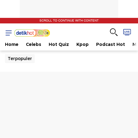
SCROLL TO CONTINUE WITH CONTENT
Home
Celebs
Hot Quiz
Kpop
Podcast Hot
Mu
Terpopuler