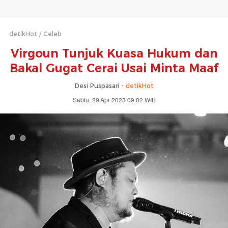
detikHot
Celeb
Virgoun Tunjuk Kuasa Hukum dan
Bakal Gugat Cerai Usai Minta Maaf
Desi Puspasari -
detikHot
Sabtu, 29 Apr 2023 09:02 WIB