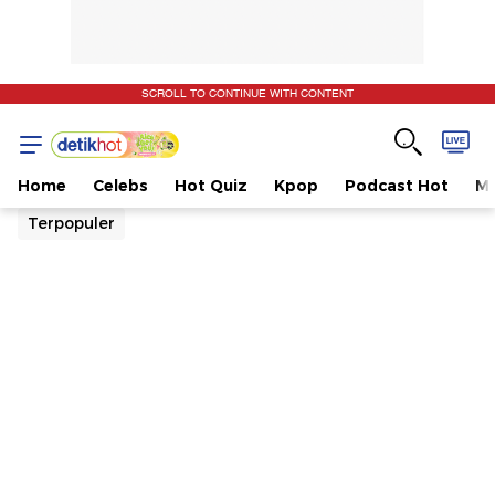
SCROLL TO CONTINUE WITH CONTENT
Home
Celebs
Hot Quiz
Kpop
Podcast Hot
Mu
Terpopuler