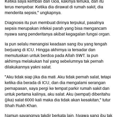
Ketika saya kembali dari Goa, kakinya terluka, dan itu
terus menyebar. Ketika dia dirawat di rumah sakit, dia
menderita sepsis," ungkapnya.
Diagnosis itu pun membuat dirinya terpukul, pasalnya
sepsis merupakan infeksi parah yang bisa mengancam
nyawa sang penderitanya akibat kegagalan fungsi organ.
Ia pun selalu menangisi keadaan sang ibu yang tengah
berjuang di ICU. Hingga akhirnya ia tersadar dan
memutuskan untuk berdoa pada Allah SWT. Ia pun
akhirnya melakukan hal yang sebelumnya tak pernah
dilakukannya yakni salat.
"Aku tidak siap jika dia mati. Aku tidak pernah salat, tetapi
ketika dia berada di ICU, dan dia mengalami serangan
pernapasan, saya pergi ke tempat parkir rumah sakit dan
untuk pertama kalinya, aku salat. Aku (sempat) diberitahu
(jika) salat 6000 kali maka dia tidak akan kesakitan," tutur
Shah Rukh Khan.
Namun sayangnya takdir berkata lain. Nyawa sang ibu tak