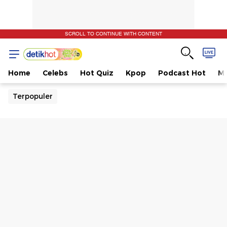
SCROLL TO CONTINUE WITH CONTENT
Home
Celebs
Hot Quiz
Kpop
Podcast Hot
Mu
Terpopuler