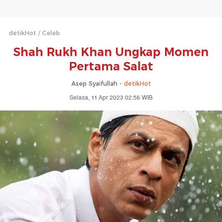
detikHot
Celeb
Shah Rukh Khan Ungkap Momen
Pertama Salat
Asep Syaifullah -
detikHot
Selasa, 11 Apr 2023 02:56 WIB