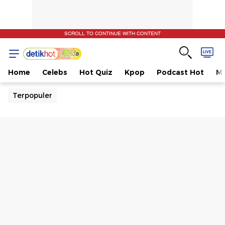
SCROLL TO CONTINUE WITH CONTENT
Home
Celebs
Hot Quiz
Kpop
Podcast Hot
Mu
Terpopuler