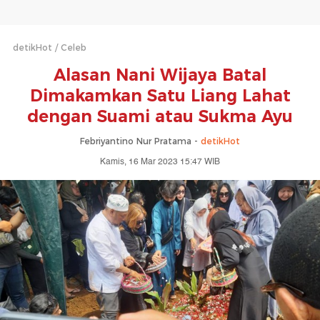
detikHot
Celeb
Alasan Nani Wijaya Batal
Dimakamkan Satu Liang Lahat
dengan Suami atau Sukma Ayu
Febriyantino Nur Pratama -
detikHot
Kamis, 16 Mar 2023 15:47 WIB