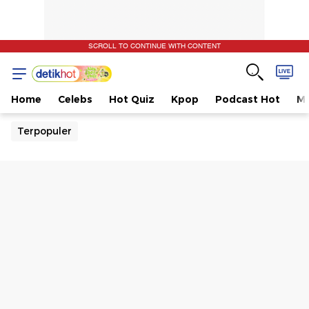
SCROLL TO CONTINUE WITH CONTENT
Home
Celebs
Hot Quiz
Kpop
Podcast Hot
Mu
Terpopuler