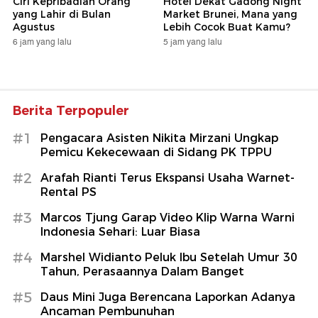
Ciri Kepribadian Orang
Hotel Dekat Gadong Night
yang Lahir di Bulan
Market Brunei, Mana yang
Agustus
Lebih Cocok Buat Kamu?
6 jam yang lalu
5 jam yang lalu
Berita Terpopuler
#1
Pengacara Asisten Nikita Mirzani Ungkap
Pemicu Kekecewaan di Sidang PK TPPU
#2
Arafah Rianti Terus Ekspansi Usaha Warnet-
Rental PS
#3
Marcos Tjung Garap Video Klip Warna Warni
Indonesia Sehari: Luar Biasa
#4
Marshel Widianto Peluk Ibu Setelah Umur 30
Tahun, Perasaannya Dalam Banget
#5
Daus Mini Juga Berencana Laporkan Adanya
Ancaman Pembunuhan