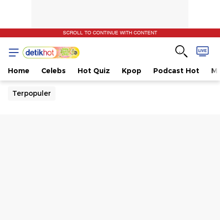
SCROLL TO CONTINUE WITH CONTENT
Home
Celebs
Hot Quiz
Kpop
Podcast Hot
Mu
Terpopuler