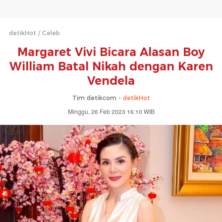
detikHot
Celeb
Margaret Vivi Bicara Alasan Boy
William Batal Nikah dengan Karen
Vendela
Tim detikcom -
detikHot
Minggu, 26 Feb 2023 16:10 WIB