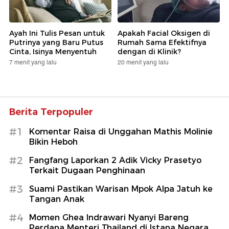
Ayah Ini Tulis Pesan untuk
Apakah Facial Oksigen di
Putrinya yang Baru Putus
Rumah Sama Efektifnya
Cinta, Isinya Menyentuh
dengan di Klinik?
7 menit yang lalu
20 menit yang lalu
Berita Terpopuler
#1
Komentar Raisa di Unggahan Mathis Molinie
Bikin Heboh
#2
Fangfang Laporkan 2 Adik Vicky Prasetyo
Terkait Dugaan Penghinaan
#3
Suami Pastikan Warisan Mpok Alpa Jatuh ke
Tangan Anak
#4
Momen Ghea Indrawari Nyanyi Bareng
Perdana Menteri Thailand di Istana Negara