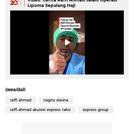
Video: Cerita Raffi Ahmad Jalani Operasi
Lipoma Sepulang Haji
(wes/dal)
raffi ahmad
nagita slavina
raffi ahmad akuisisi express taksi
express group