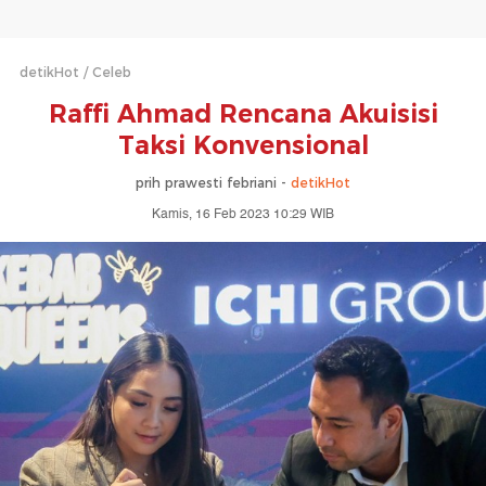
detikHot
Celeb
Raffi Ahmad Rencana Akuisisi
Taksi Konvensional
prih prawesti febriani -
detikHot
Kamis, 16 Feb 2023 10:29 WIB