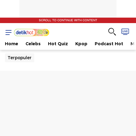
SCROLL TO CONTINUE WITH CONTENT
Home
Celebs
Hot Quiz
Kpop
Podcast Hot
Mu
Terpopuler