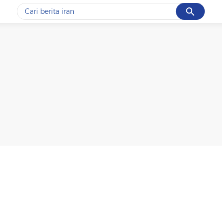
Cancel
Yang sedang ramai dicari
#1
gempa hari ini
#2
gempa
#3
iran
#4
demo
#5
prabowo
Promoted
Terakhir yang dicari
Loading...