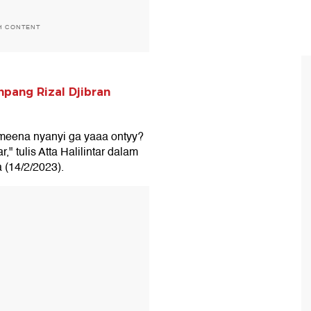
H CONTENT
pang Rizal Djibran
ameena nyanyi ga yaaa ontyy?
" tulis Atta Halilintar dalam
a (14/2/2023).
T