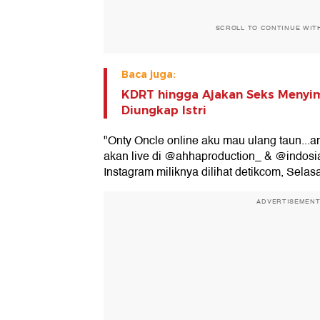
SCROLL TO CONTINUE WIT
Baca juga:
KDRT hingga Ajakan Seks Menyim
Diungkap Istri
"Onty Oncle online aku mau ulang taun...
akan live di @ahhaproduction_ & @indosiar,
Instagram miliknya dilihat detikcom, Selas
ADVERTISEMEN