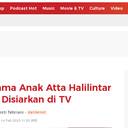
op
Podcast Hot
Music
Movie & TV
Culture
Video
ma Anak Atta Halilintar
 Disiarkan di TV
sti febriani -
detikHot
 14 Feb 2023 11:00 WIB