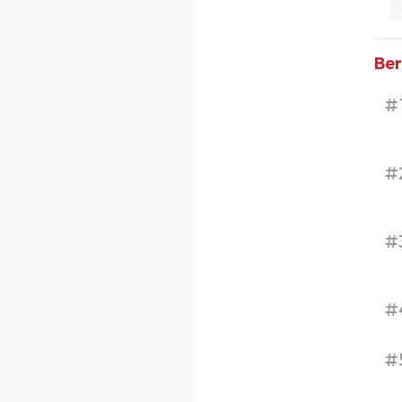
Ber
#
#
#
#
#