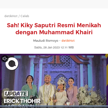
detikHot
Celeb
Sah! Kiky Saputri Resmi Menikah
dengan Muhammad Khairi
Mauludi Rismoyo -
detikHot
Sabtu, 28 Jan 2023 12:11 WIB