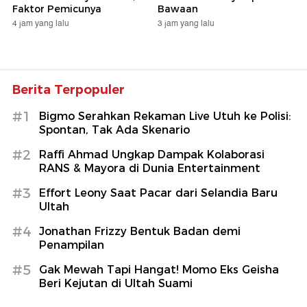
Faktor Pemicunya
Bawaan
4 jam yang lalu
3 jam yang lalu
Berita Terpopuler
#1
Bigmo Serahkan Rekaman Live Utuh ke Polisi:
Spontan, Tak Ada Skenario
#2
Raffi Ahmad Ungkap Dampak Kolaborasi
RANS & Mayora di Dunia Entertainment
#3
Effort Leony Saat Pacar dari Selandia Baru
Ultah
#4
Jonathan Frizzy Bentuk Badan demi
Penampilan
#5
Gak Mewah Tapi Hangat! Momo Eks Geisha
Beri Kejutan di Ultah Suami