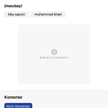
(mau/aay)
kiky saputri
muhammad khairi
Komentar
Kirim Komentar