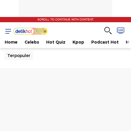
SCROLL TO CONTINUE WITH CONTENT
Home
Celebs
Hot Quiz
Kpop
Podcast Hot
Mu
Terpopuler