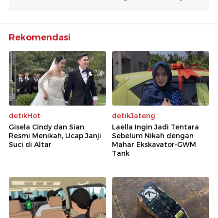
Rekomendasi
detikHot
detikJateng
Gisela Cindy dan Sian
Laella Ingin Jadi Tentara
Resmi Menikah, Ucap Janji
Sebelum Nikah dengan
Suci di Altar
Mahar Ekskavator-GWM
Tank