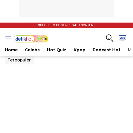
SCROLL TO CONTINUE WITH CONTENT
Home
Celebs
Hot Quiz
Kpop
Podcast Hot
Mu
Terpopuler