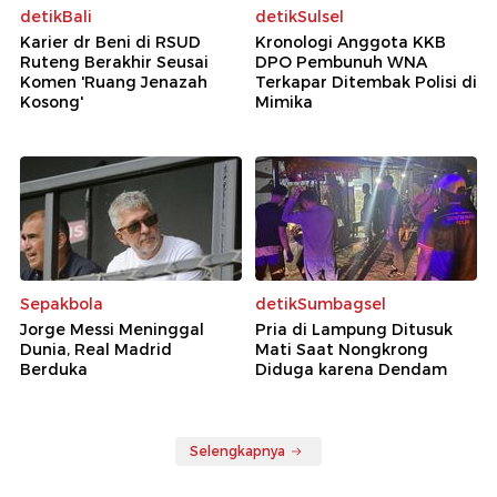
detikBali
detikSulsel
Karier dr Beni di RSUD
Kronologi Anggota KKB
Ruteng Berakhir Seusai
DPO Pembunuh WNA
Komen 'Ruang Jenazah
Terkapar Ditembak Polisi di
Kosong'
Mimika
Sepakbola
detikSumbagsel
Jorge Messi Meninggal
Pria di Lampung Ditusuk
Dunia, Real Madrid
Mati Saat Nongkrong
Berduka
Diduga karena Dendam
Selengkapnya