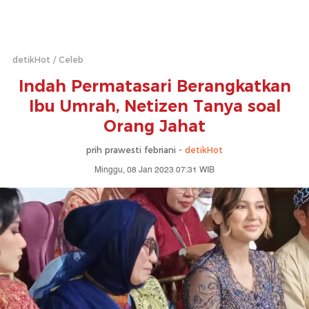
detikHot
Celeb
Indah Permatasari Berangkatkan
Ibu Umrah, Netizen Tanya soal
Orang Jahat
prih prawesti febriani -
detikHot
Minggu, 08 Jan 2023 07:31 WIB