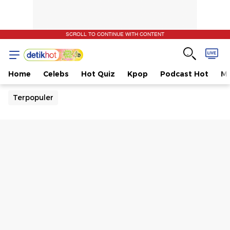
SCROLL TO CONTINUE WITH CONTENT
Home
Celebs
Hot Quiz
Kpop
Podcast Hot
Mu
Terpopuler