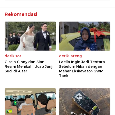
Rekomendasi
detikHot
detikJateng
Gisela Cindy dan Sian
Laella Ingin Jadi Tentara
Resmi Menikah, Ucap Janji
Sebelum Nikah dengan
Suci di Altar
Mahar Ekskavator-GWM
Tank