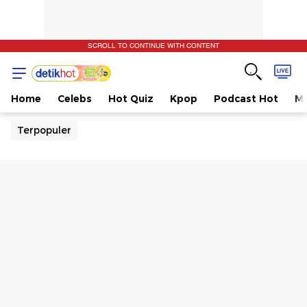
SCROLL TO CONTINUE WITH CONTENT
Home
Celebs
Hot Quiz
Kpop
Podcast Hot
Mu
Terpopuler