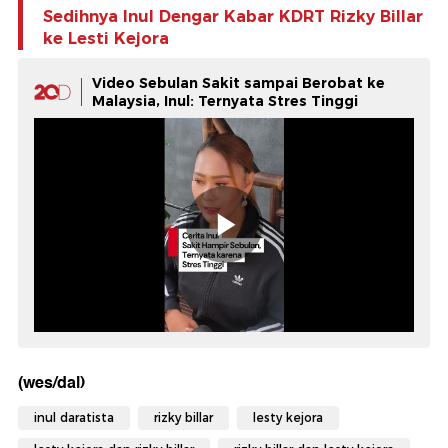
Sedihnya Inul Dengar Kabar KDRT Rizky Billar
ke Lesti Kejora
Video Sebulan Sakit sampai Berobat ke
Malaysia, Inul: Ternyata Stres Tinggi
(wes/dal)
inul daratista
rizky billar
lesty kejora