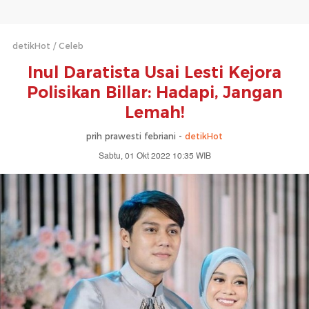
detikHot
Celeb
Inul Daratista Usai Lesti Kejora
Polisikan Billar: Hadapi, Jangan
Lemah!
prih prawesti febriani -
detikHot
Sabtu, 01 Okt 2022 10:35 WIB