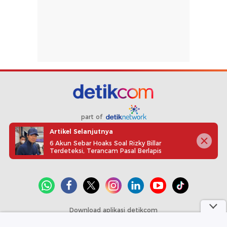
part of
Artikel Selanjutnya
Redaksi
Pedoman Media Siber
Karir
Kotak Pos
6 Akun Sebar Hoaks Soal Rizky Billar
Terdeteksi, Terancam Pasal Berlapis
Info Iklan
Privacy Policy
Disclaimer
Download aplikasi detikcom