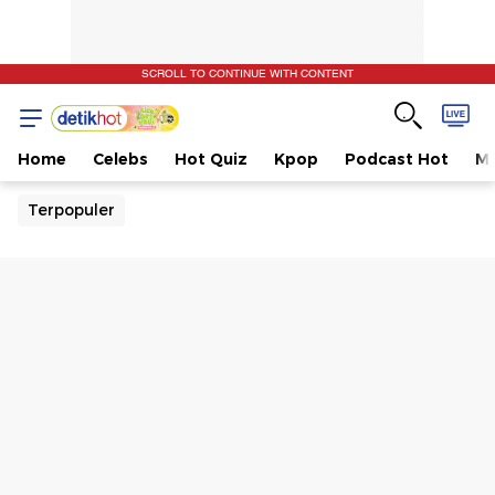
SCROLL TO CONTINUE WITH CONTENT
Home
Celebs
Hot Quiz
Kpop
Podcast Hot
Mu
Terpopuler