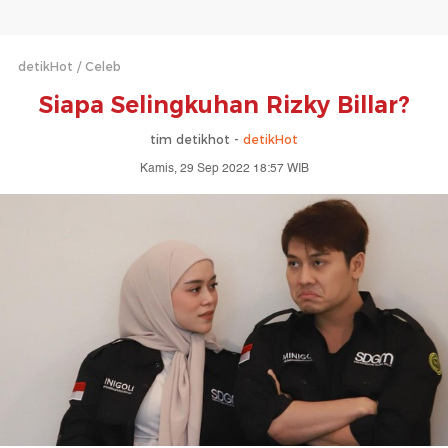
detikHot
Celeb
Siapa Selingkuhan Rizky Billar?
tim detikhot -
detikHot
Kamis, 29 Sep 2022 18:57 WIB