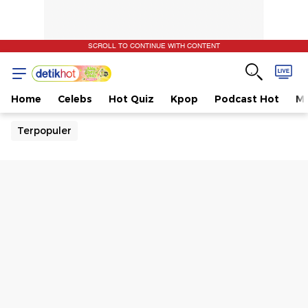
SCROLL TO CONTINUE WITH CONTENT
Home
Celebs
Hot Quiz
Kpop
Podcast Hot
Mu
Terpopuler