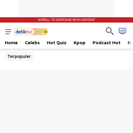
SCROLL TO CONTINUE WITH CONTENT
Home
Celebs
Hot Quiz
Kpop
Podcast Hot
Mu
Terpopuler