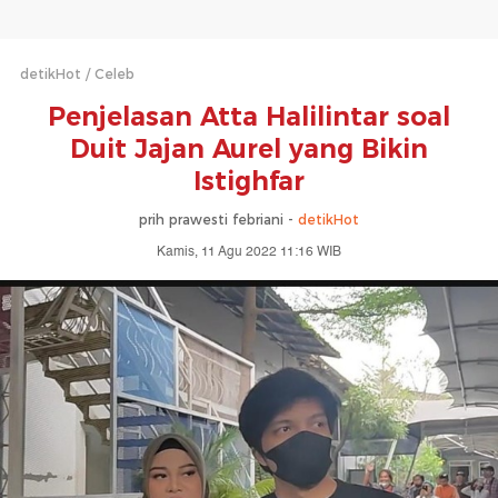
detikHot
Celeb
Penjelasan Atta Halilintar soal
Duit Jajan Aurel yang Bikin
Istighfar
prih prawesti febriani -
detikHot
Kamis, 11 Agu 2022 11:16 WIB