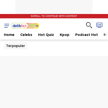
SCROLL TO CONTINUE WITH CONTENT
Home
Celebs
Hot Quiz
Kpop
Podcast Hot
Mu
Terpopuler