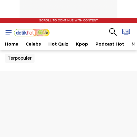
SCROLL TO CONTINUE WITH CONTENT
Home
Celebs
Hot Quiz
Kpop
Podcast Hot
Mu
Terpopuler