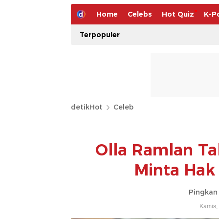
Home
Celebs
Hot Quiz
K-P
Terpopuler
detikHot
Celeb
Olla Ramlan Ta
Minta Hak
Pingkan 
Kamis,