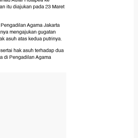
ad Aufar Hutapea ke
n itu diajukan pada 23 Maret
s Pengadilan Agama Jakarta
hanya mengajukan gugatan
hak asuh atas kedua putrinya.
disertai hak asuh terhadap dua
ra di Pengadilan Agama