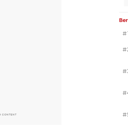
Ber
#
#
#
#
#
H CONTENT