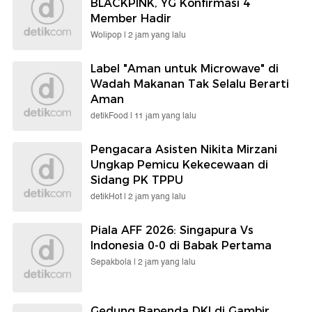
BLACKPINK, YG Konfirmasi 4
Member Hadir
Wolipop |
2 jam yang lalu
Label "Aman untuk Microwave" di
Wadah Makanan Tak Selalu Berarti
Aman
detikFood |
11 jam yang lalu
Pengacara Asisten Nikita Mirzani
Ungkap Pemicu Kekecewaan di
Sidang PK TPPU
detikHot |
2 jam yang lalu
Piala AFF 2026: Singapura Vs
Indonesia 0-0 di Babak Pertama
Sepakbola |
2 jam yang lalu
Gedung Bapenda DKI di Gambir