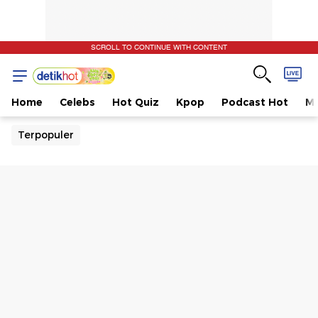
SCROLL TO CONTINUE WITH CONTENT
Home
Celebs
Hot Quiz
Kpop
Podcast Hot
Mu
Terpopuler