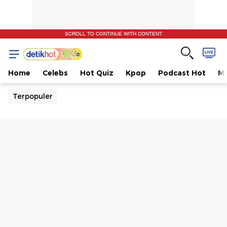
SCROLL TO CONTINUE WITH CONTENT
Home
Celebs
Hot Quiz
Kpop
Podcast Hot
Mu
Terpopuler