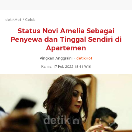
detikHot
Celeb
Status Novi Amelia Sebagai
Penyewa dan Tinggal Sendiri di
Apartemen
Pingkan Anggraini -
detikHot
Kamis, 17 Feb 2022 18:41 WIB