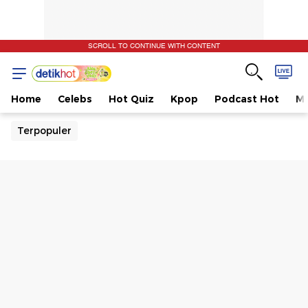
SCROLL TO CONTINUE WITH CONTENT
Home
Celebs
Hot Quiz
Kpop
Podcast Hot
Mu
Terpopuler