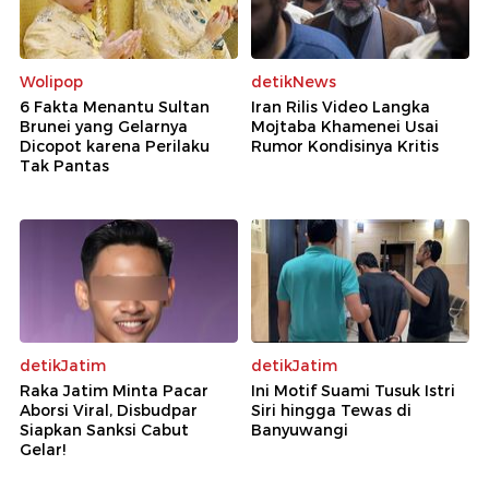
Wolipop
detikNews
6 Fakta Menantu Sultan
Iran Rilis Video Langka
Brunei yang Gelarnya
Mojtaba Khamenei Usai
Dicopot karena Perilaku
Rumor Kondisinya Kritis
Tak Pantas
detikJatim
detikJatim
Raka Jatim Minta Pacar
Ini Motif Suami Tusuk Istri
Aborsi Viral, Disbudpar
Siri hingga Tewas di
Siapkan Sanksi Cabut
Banyuwangi
Gelar!