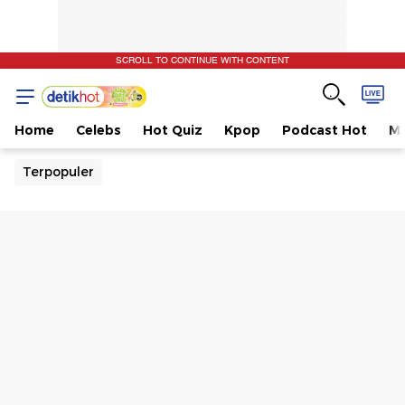
SCROLL TO CONTINUE WITH CONTENT
Home
Celebs
Hot Quiz
Kpop
Podcast Hot
Mu
Terpopuler