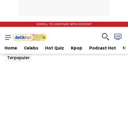
SCROLL TO CONTINUE WITH CONTENT
Home
Celebs
Hot Quiz
Kpop
Podcast Hot
Mu
Terpopuler