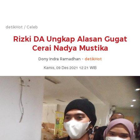
detikHot
Celeb
Rizki DA Ungkap Alasan Gugat
Cerai Nadya Mustika
Dony Indra Ramadhan -
detikHot
Kamis, 09 Des 2021 12:21 WIB