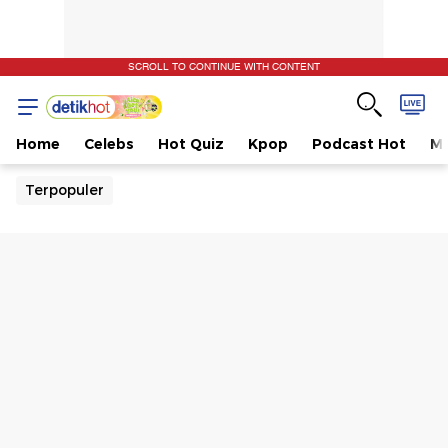
SCROLL TO CONTINUE WITH CONTENT
Home
Celebs
Hot Quiz
Kpop
Podcast Hot
Mu
Terpopuler