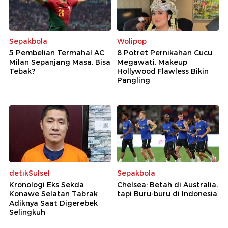
Sepakbola
Wolipop
5 Pembelian Termahal AC
8 Potret Pernikahan Cucu
Milan Sepanjang Masa, Bisa
Megawati, Makeup
Tebak?
Hollywood Flawless Bikin
Pangling
detikSulsel
Sepakbola
Kronologi Eks Sekda
Chelsea: Betah di Australia,
Konawe Selatan Tabrak
tapi Buru-buru di Indonesia
Adiknya Saat Digerebek
Selingkuh