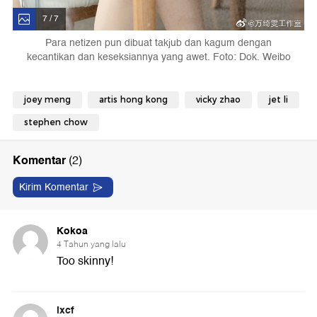
7 / 7
Para netizen pun dibuat takjub dan kagum dengan
kecantikan dan keseksiannya yang awet. Foto: Dok. Weibo
joey meng
artis hong kong
vicky zhao
jet li
stephen chow