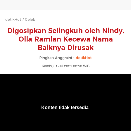
detikHot
Celeb
Digosipkan Selingkuh oleh Nindy,
Olla Ramlan Kecewa Nama
Baiknya Dirusak
Pingkan Anggraini -
detikHot
Kamis, 01 Jul 2021 08:50 WIB