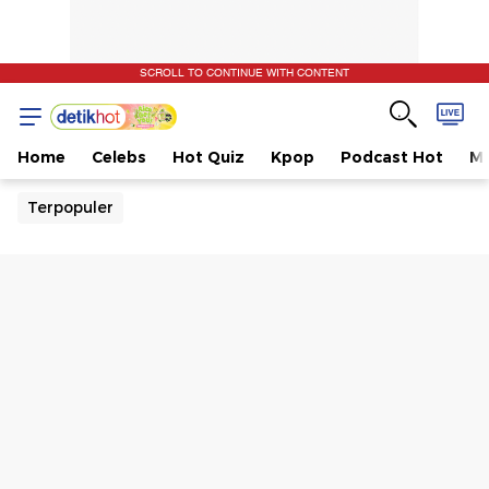
SCROLL TO CONTINUE WITH CONTENT
Home
Celebs
Hot Quiz
Kpop
Podcast Hot
Mu
Terpopuler