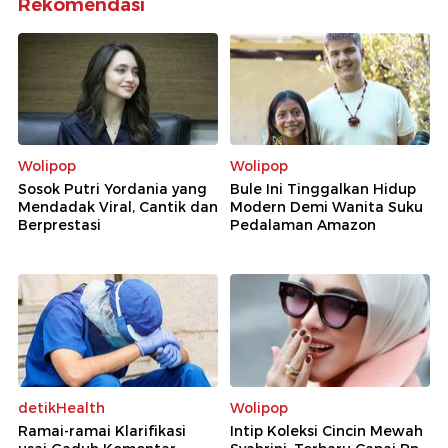
Rekomendasi
Wolipop
Wolipop
Sosok Putri Yordania yang
Bule Ini Tinggalkan Hidup
Mendadak Viral, Cantik dan
Modern Demi Wanita Suku
Berprestasi
Pedalaman Amazon
detikHealth
Wolipop
Ramai-ramai Klarifikasi
Intip Koleksi Cincin Mewah