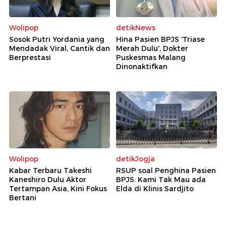
Wolipop
detikNews
Sosok Putri Yordania yang
Hina Pasien BPJS 'Triase
Mendadak Viral, Cantik dan
Merah Dulu', Dokter
Berprestasi
Puskesmas Malang
Dinonaktifkan
Wolipop
detikJogja
Kabar Terbaru Takeshi
RSUP soal Penghina Pasien
Kaneshiro Dulu Aktor
BPJS: Kami Tak Mau ada
Tertampan Asia, Kini Fokus
Elda di Klinis Sardjito
Bertani