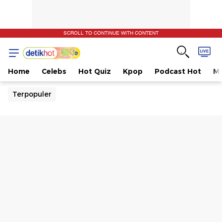
SCROLL TO CONTINUE WITH CONTENT
Home
Celebs
Hot Quiz
Kpop
Podcast Hot
Mu
Terpopuler