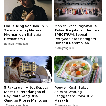
Hari Kucing Sedunia: Ini 5
Monica Ivena Rayakan 15
Tanda Kucing Merasa
Tahun Perjalanan dengan
Nyaman dan Bahagia
SPECTRUM, Sebuah
Bersamamu
Perayaan atas Beragam
Dimensi Perempuan
28 menit yang lalu
7 jam yang lalu
5 Fakta dan Mitos Seputar
Pengen Kuah Bakso
Mastitis, Peradangan di
Selezat Warung
Payudara yang Bisa
Langganan? Coba Trik
Ganggu Proses Menyusui
Masak Ini
17 menit yang lalu
52 menit yang lalu