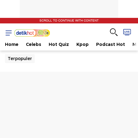
SCROLL TO CONTINUE WITH CONTENT
Home
Celebs
Hot Quiz
Kpop
Podcast Hot
Mu
Terpopuler