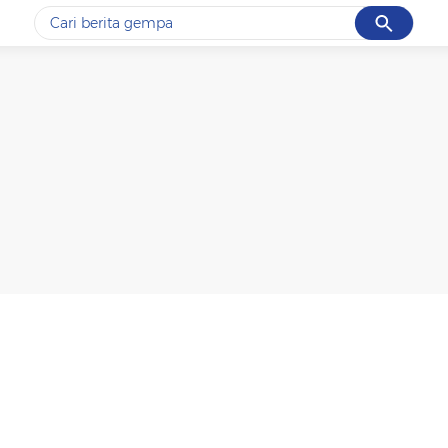
Cancel
Yang sedang ramai dicari
#1
gempa hari ini
#2
gempa
#3
prabowo
#4
iran
#5
demo
Promoted
Terakhir yang dicari
Loading...