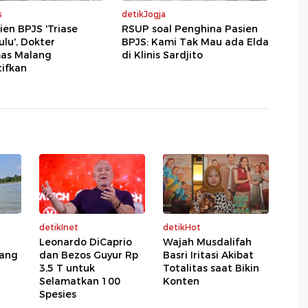
s
detikJogja
ien BPJS 'Triase
RSUP soal Penghina Pasien
lu', Dokter
BPJS: Kami Tak Mau ada Elda
as Malang
di Klinis Sardjito
ifkan
detikInet
detikHot
Leonardo DiCaprio
Wajah Musdalifah
lang
dan Bezos Guyur Rp
Basri Iritasi Akibat
3,5 T untuk
Totalitas saat Bikin
Selamatkan 100
Konten
Spesies