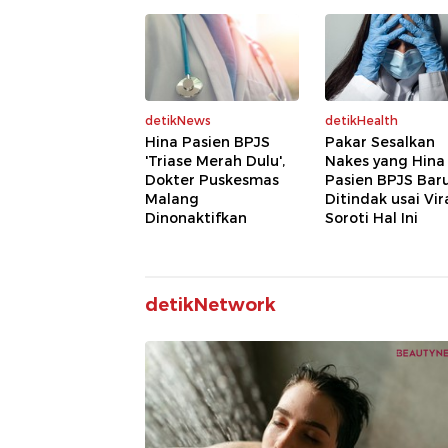
detikNews
detikHealth
Hina Pasien BPJS
Pakar Sesalkan
'Triase Merah Dulu',
Nakes yang Hina
Dokter Puskesmas
Pasien BPJS Bar
Malang
Ditindak usai Vira
Dinonaktifkan
Soroti Hal Ini
detikNetwork