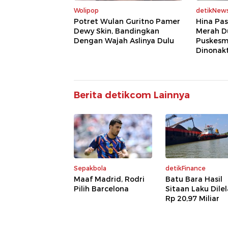
Wolipop
detikNew
Potret Wulan Guritno Pamer
Hina Pas
Dewy Skin, Bandingkan
Merah Du
Dengan Wajah Aslinya Dulu
Puskesm
Dinonakt
Berita detikcom Lainnya
Sepakbola
detikFinance
Maaf Madrid, Rodri
Batu Bara Hasil
Pilih Barcelona
Sitaan Laku Dile
Rp 20,97 Miliar