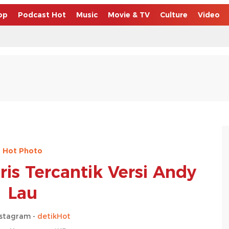
op
Podcast Hot
Music
Movie & TV
Culture
Video
Hot Photo
ris Tercantik Versi Andy
Lau
nstagram -
detikHot