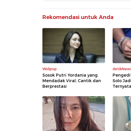
Rekomendasi untuk Anda
Wolipop
detikNew
Sosok Putri Yordania yang
Pengedi
Mendadak Viral, Cantik dan
Solo Jad
Berprestasi
Ternyata