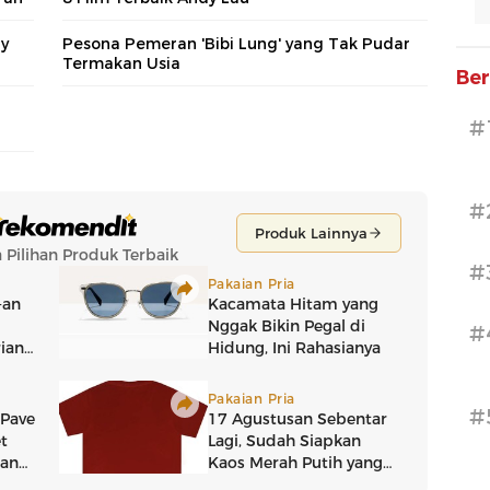
dy
Pesona Pemeran 'Bibi Lung' yang Tak Pudar
Termakan Usia
Ber
#
#
#
#
#