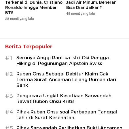
Terkenal di Dunia, Cristiano
Jadi Air Minum, Beneran
Ronaldo hingga Member
Bisa Diandalkan?
BTS
48 menit yang lalu
28 menit yang lalu
Berita Terpopuler
#1
Serunya Anggi Rantika Istri Oki Rengga
Hiking di Pegunungan Alpstein Swiss
#2
Ruben Onsu Sebagai Debitur Klaim Gak
Terima Surat Ancaman Lelang Rumah dari
Bank
#3
Pengacara Ungkit Kesetiaan Sarwendah
Rawat Ruben Onsu Kritis
#4
Pihak Ruben Onsu soal Perbedaan Tanggal
Lahir di Surat Kesehatan
#5
Pihak Sarwendah Perlihatkan Bukti Ancaman