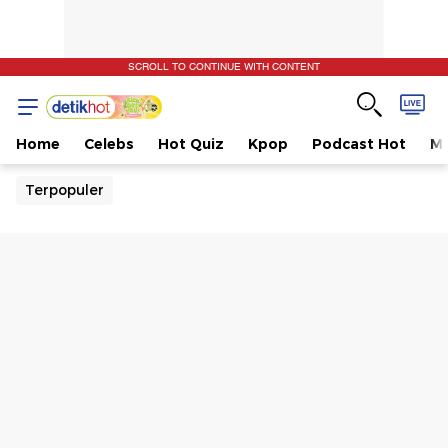
SCROLL TO CONTINUE WITH CONTENT
Home
Celebs
Hot Quiz
Kpop
Podcast Hot
Mu
Terpopuler