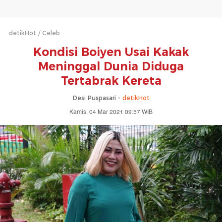
detikHot
Celeb
Kondisi Boiyen Usai Kakak
Meninggal Dunia Diduga
Tertabrak Kereta
Desi Puspasari -
detikHot
Kamis, 04 Mar 2021 09:57 WIB