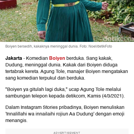
Boiyen bersedih, kakaknya meninggal dunia. Foto: Noel/detikFoto
Jakarta
Boiyen
-
Komedian
berduka. Sang kakak,
Dudung, meninggal dunia. Kakak dari Boiyen diduga
tertabrak kereta. Agung Tole, manajer Boiyen mengatakan
sang komedian terpukul dan berduka.
"Boiyen ya gitulah lagi duka," ucap Agung Tole melalui
sambungan telepon kepada detikcom, Kamis (4/3/2021).
Dalam Instagram Stories pribadinya, Boiyen menuliskan
'Innalillahi wa innailaihi rojiun Aa Dudung' dengan emoji
menangis.
ADVERTISEMENT