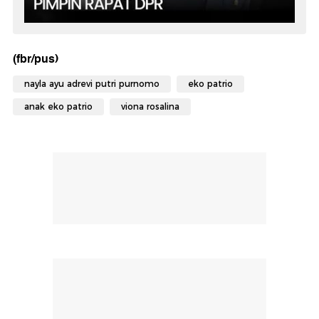
(fbr/pus)
nayla ayu adrevi putri purnomo
eko patrio
anak eko patrio
viona rosalina