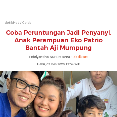
detikHot
Celeb
Coba Peruntungan Jadi Penyanyi,
Anak Perempuan Eko Patrio
Bantah Aji Mumpung
Febriyantino Nur Pratama -
detikHot
Rabu, 02 Des 2020 19:54 WIB