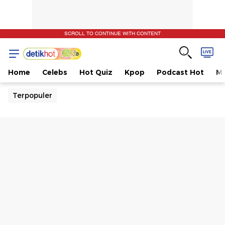
SCROLL TO CONTINUE WITH CONTENT
Home
Celebs
Hot Quiz
Kpop
Podcast Hot
Mu
Terpopuler