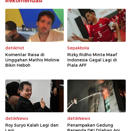
Rekomendasi
detikHot
Sepakbola
Komentar Raisa di
Rizky Ridho Minta Maaf
Unggahan Mathis Molinie
Indonesia Gagal Lagi di
Bikin Heboh
Piala AFF
detikNews
detikNews
Roy Suryo Kalah Lagi dan
Penampakan Gedung
Lagi
Bapenda DKI Dilahap Api,