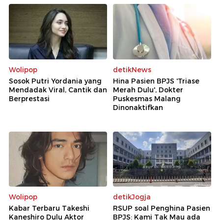
Wolipop
detikNews
Sosok Putri Yordania yang
Hina Pasien BPJS 'Triase
Mendadak Viral, Cantik dan
Merah Dulu', Dokter
Berprestasi
Puskesmas Malang
Dinonaktifkan
Wolipop
detikJogja
Kabar Terbaru Takeshi
RSUP soal Penghina Pasien
Kaneshiro Dulu Aktor
BPJS: Kami Tak Mau ada