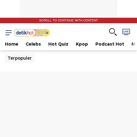
SCROLL TO CONTINUE WITH CONTENT
Home
Celebs
Hot Quiz
Kpop
Podcast Hot
Mu
Terpopuler