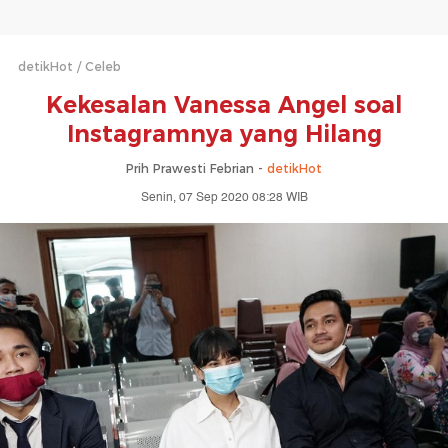
detikHot
Celeb
Kekesalan Vanessa Angel soal
Instagramnya yang Hilang
Prih Prawesti Febrian -
detikHot
Senin, 07 Sep 2020 08:28 WIB