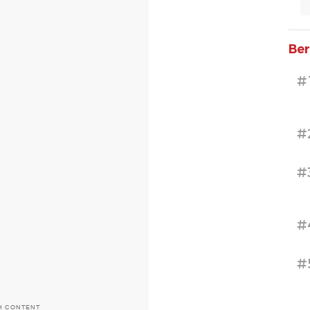
Ber
#
#
#
#
#
H CONTENT