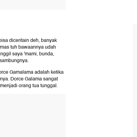
a diceritain deh, banyak
Omas tuh bawaannya udah
nggil saya 'mami, bunda,
" sambungnya.
Dorce Gamalama adalah ketika
inya. Dorce Galama sangat
enjadi orang tua tunggal.
T