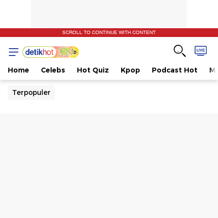
SCROLL TO CONTINUE WITH CONTENT
Home
Celebs
Hot Quiz
Kpop
Podcast Hot
Mu
Terpopuler