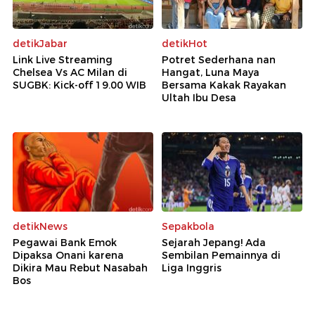
detikJabar
detikHot
Link Live Streaming
Potret Sederhana nan
Chelsea Vs AC Milan di
Hangat, Luna Maya
SUGBK: Kick-off 19.00 WIB
Bersama Kakak Rayakan
Ultah Ibu Desa
detikNews
Sepakbola
Pegawai Bank Emok
Sejarah Jepang! Ada
Dipaksa Onani karena
Sembilan Pemainnya di
Dikira Mau Rebut Nasabah
Liga Inggris
Bos