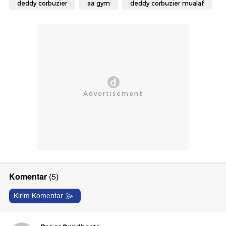
deddy corbuzier
aa gym
deddy corbuzier mualaf