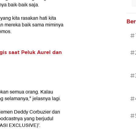
ya baik-baik saja.
yang kita rasakan hati kita
Ber
an mereka baik sama miminya
emos.
#
#
is saat Peluk Aurel dan
#
apkan semua orang. Kalau
g selamanya," jelasnya lagi.
#
jemen Deddy Corbuzier dan
#
podcastnya yang berjudul
ASI EXCLUSIVE)'.