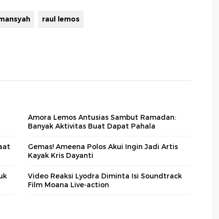
rmansyah
raul lemos
Amora Lemos Antusias Sambut Ramadan:
Banyak Aktivitas Buat Dapat Pahala
aat
Gemas! Ameena Polos Akui Ingin Jadi Artis
Kayak Kris Dayanti
uk
Video Reaksi Lyodra Diminta Isi Soundtrack
Film Moana Live-action