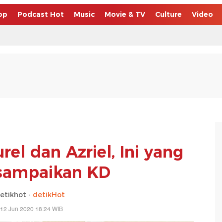
op
Podcast Hot
Music
Movie & TV
Culture
Video
el dan Azriel, Ini yang
isampaikan KD
etikhot -
detikHot
 12 Jun 2020 18:24 WIB