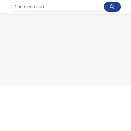
Cancel
Yang sedang ramai dicari
#1
gempa hari ini
#2
demo
#3
gempa
#4
iran
#5
prabowo
Promoted
Terakhir yang dicari
Loading...