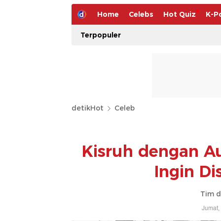
Home
Celebs
Hot Quiz
K-P
Terpopuler
detikHot
Celeb
Kisruh dengan Aur
Ingin D
Tim d
Jumat,