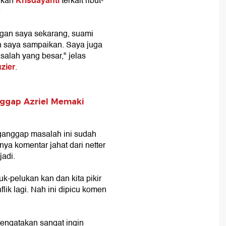
Krisdayanti
aikan
terkait ribut-
?
gan saya sekarang, suami
gin saya sampaikan. Saya juga
masalah yang besar," jelas
zier
.
nggap Azriel Memaki
anggap masalah ini sudah
ya komentar jahat dari netter
jadi.
uk-pelukan kan dan kita pikir
ik lagi. Nah ini dipicu komen
.
engatakan sangat ingin