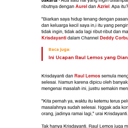
Jakarta
- Ada satu hal yang ingin disamp
Aurel
Azriel
ributnya dengan
dan
. Apa itu
"Biarkan saya hidup tenang dengan pasan
dan keluarga kecil saya in,i itu yang pen
tidak ingin, tidak ada lagi ribut-ribut dan 
Krisdayanti
Deddy Corbu
dalam Channel
Baca juga:
Ini Ucapan Raul Lemos yang Dia
Raul Lemos
Krisdayanti dan
semula meng
selesai. Namun karena dipicu oleh banyakn
mengenai masalah ini, justru semakin men
"Kita pernah ya, waktu itu ketemu terus pel
masalahnya sudah selesai. Nggak ada konfl
orang, jadinya ramai lagi," urai Krisdayanti
Tak hanya Krisdayanti, Raul Lemos juga m