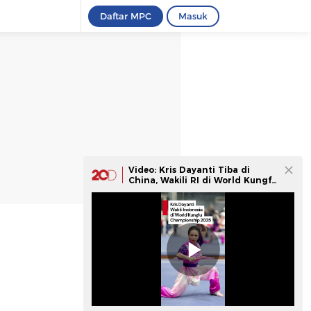
Daftar MPC
Masuk
Video: Kris Dayanti Tiba di
China, Wakili RI di World Kungfu
Championship 2025