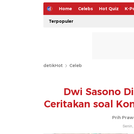
Home
Celebs
Hot Quiz
K-P
Terpopuler
detikHot
Celeb
Dwi Sasono Di
Ceritakan soal Ko
Prih Praw
Senin,