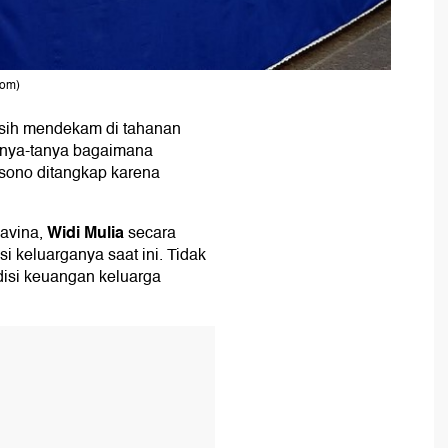
com)
ih mendekam di tahanan
tanya-tanya bagaimana
asono ditangkap karena
Widi Mulia
lavina,
secara
 keluarganya saat ini. Tidak
disi keuangan keluarga