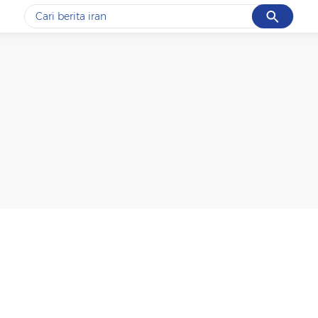
Cancel
Yang sedang ramai dicari
#1
data live draw sgp
#2
gempa hari ini
#3
prabowo
#4
iran
#5
demo
Promoted
Terakhir yang dicari
Loading...