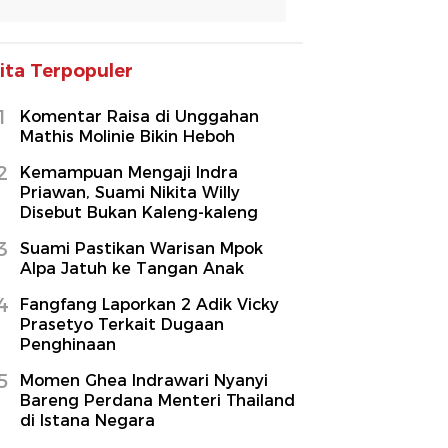
ita Terpopuler
1
Komentar Raisa di Unggahan
Mathis Molinie Bikin Heboh
2
Kemampuan Mengaji Indra
Priawan, Suami Nikita Willy
Disebut Bukan Kaleng-kaleng
3
Suami Pastikan Warisan Mpok
Alpa Jatuh ke Tangan Anak
4
Fangfang Laporkan 2 Adik Vicky
Prasetyo Terkait Dugaan
Penghinaan
5
Momen Ghea Indrawari Nyanyi
Bareng Perdana Menteri Thailand
di Istana Negara