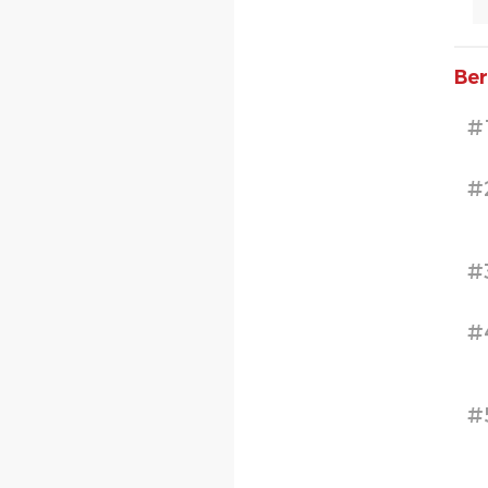
Ber
#
#
#
#
#