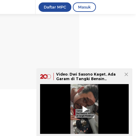
Daftar MPC
Masuk
Video: Dwi Sasono Kaget, Ada
Garam di Tangki Bensin
Mobilnya