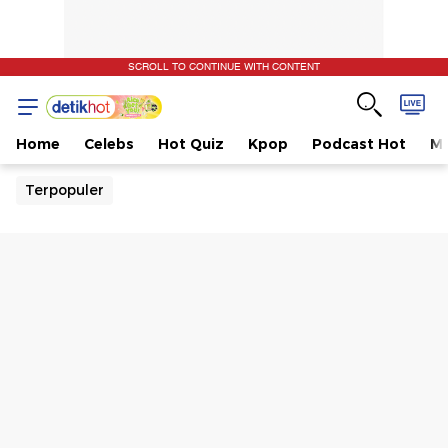
SCROLL TO CONTINUE WITH CONTENT
Home
Celebs
Hot Quiz
Kpop
Podcast Hot
Mu
Terpopuler