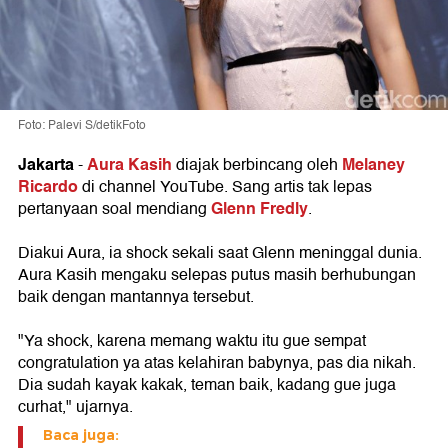
Foto: Palevi S/detikFoto
Jakarta
Aura Kasih
Melaney
-
diajak berbincang oleh
Ricardo
di channel YouTube. Sang artis tak lepas
Glenn Fredly
pertanyaan soal mendiang
.
Diakui Aura, ia shock sekali saat Glenn meninggal dunia.
Aura Kasih mengaku selepas putus masih berhubungan
baik dengan mantannya tersebut.
"Ya shock, karena memang waktu itu gue sempat
congratulation ya atas kelahiran babynya, pas dia nikah.
Dia sudah kayak kakak, teman baik, kadang gue juga
curhat," ujarnya.
Baca juga: