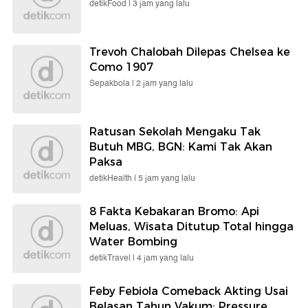
detikFood |
3 jam yang lalu
Trevoh Chalobah Dilepas Chelsea ke
Como 1907
Sepakbola |
2 jam yang lalu
Ratusan Sekolah Mengaku Tak
Butuh MBG, BGN: Kami Tak Akan
Paksa
detikHealth |
5 jam yang lalu
8 Fakta Kebakaran Bromo: Api
Meluas, Wisata Ditutup Total hingga
Water Bombing
detikTravel |
4 jam yang lalu
Feby Febiola Comeback Akting Usai
Belasan Tahun Vakum: Pressure