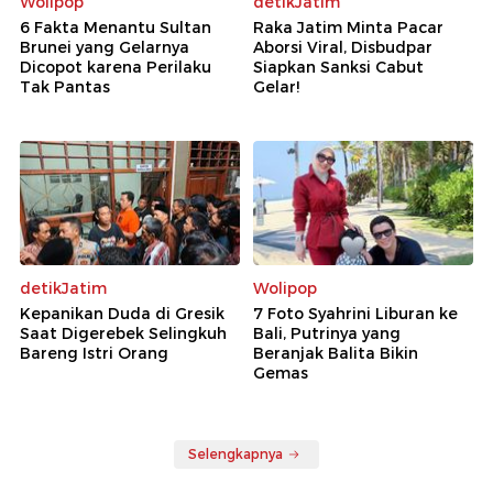
Wolipop
detikJatim
6 Fakta Menantu Sultan
Raka Jatim Minta Pacar
Brunei yang Gelarnya
Aborsi Viral, Disbudpar
Dicopot karena Perilaku
Siapkan Sanksi Cabut
Tak Pantas
Gelar!
detikJatim
Wolipop
Kepanikan Duda di Gresik
7 Foto Syahrini Liburan ke
Saat Digerebek Selingkuh
Bali, Putrinya yang
Bareng Istri Orang
Beranjak Balita Bikin
Gemas
Selengkapnya