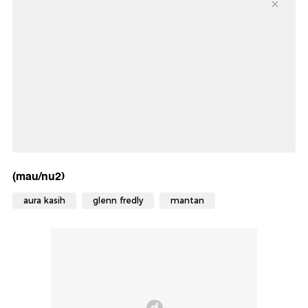
(mau/nu2)
aura kasih
glenn fredly
mantan