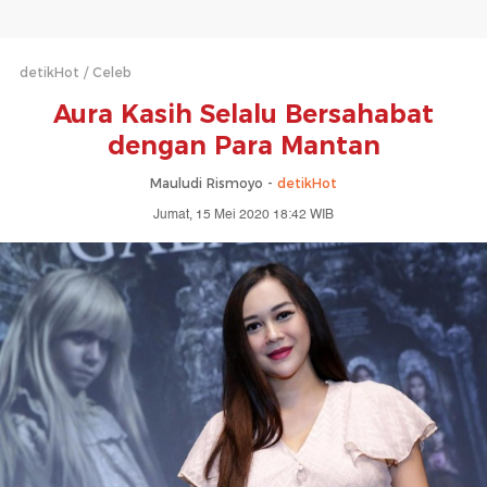
detikHot
Celeb
Aura Kasih Selalu Bersahabat
dengan Para Mantan
Mauludi Rismoyo -
detikHot
Jumat, 15 Mei 2020 18:42 WIB