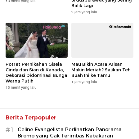
Siklus Jerawat yang Sering
13 menit yang lalu
Balik Lagi
9 jam yang lalu
Potret Pernikahan Gisela
Mau Bikin Acara Arisan
Cindy dan Sian di Kanada,
Makin Meriah? Sajikan Teh
Dekorasi Didominasi Bunga
Buah Ini ke Tamu
Warna Putih
1 jam yang lalu
13 menit yang lalu
Berita Terpopuler
#1
Celine Evangelista Perlihatkan Panorama
Bromo yang Gak Terimbas Kebakaran