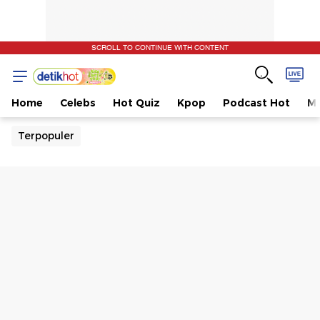
SCROLL TO CONTINUE WITH CONTENT
Home
Celebs
Hot Quiz
Kpop
Podcast Hot
Mu
Terpopuler