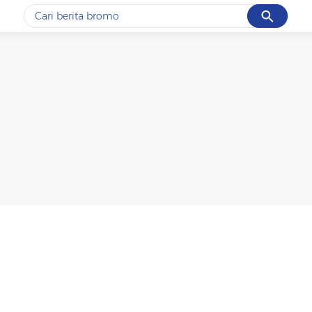
Cancel
Yang sedang ramai dicari
#1
ketik
#2
bromo
#3
streaming motogp
#4
prabowo
#5
data live draw sgp
Promoted
Terakhir yang dicari
Loading...