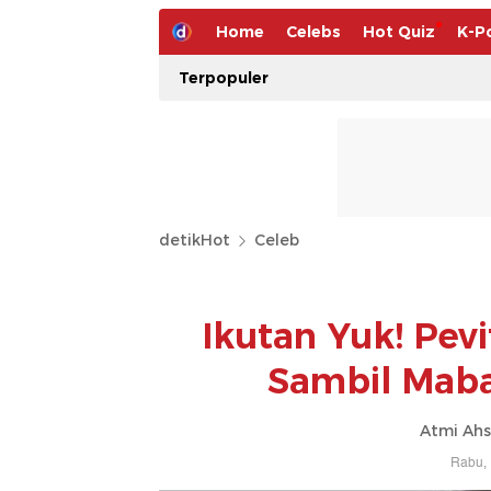
Home
Celebs
Hot Quiz
K-P
Terpopuler
detikHot
Celeb
Ikutan Yuk! Pev
Sambil Mab
Atmi Ahs
Rabu, 