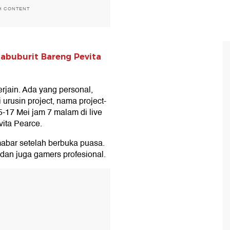
H CONTENT
abuburit Bareng Pevita
erjain. Ada yang personal,
 urusin project, nama project-
-17 Mei jam 7 malam di live
vita Pearce.
mabar setelah berbuka puasa.
 dan juga gamers profesional.
T