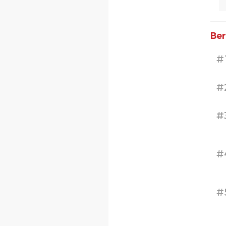
Ber
#
#
#
#
#