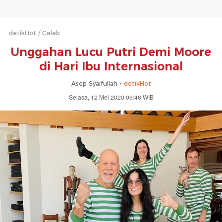
detikHot
Celeb
Unggahan Lucu Putri Demi Moore
di Hari Ibu Internasional
Asep Syaifullah -
detikHot
Selasa, 12 Mei 2020 09:46 WIB