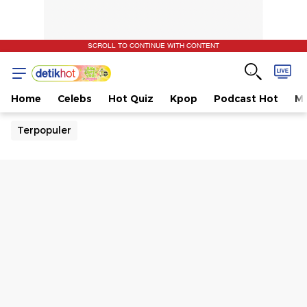
SCROLL TO CONTINUE WITH CONTENT
Home
Celebs
Hot Quiz
Kpop
Podcast Hot
Mu
Terpopuler