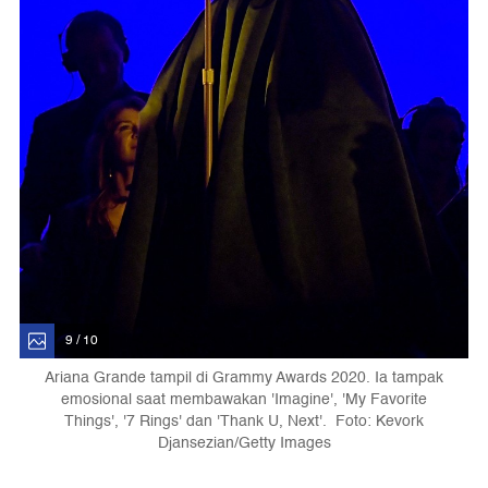
9 / 10
Ariana Grande tampil di Grammy Awards 2020. Ia tampak
emosional saat membawakan 'Imagine', 'My Favorite
Things', '7 Rings' dan 'Thank U, Next'. Foto: Kevork
Djansezian/Getty Images