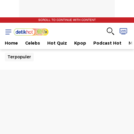
SCROLL TO CONTINUE WITH CONTENT
Home
Celebs
Hot Quiz
Kpop
Podcast Hot
Mu
Terpopuler