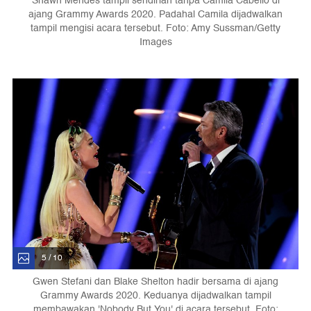
Shawn Mendes tampil sendirian tanpa Camila Cabello di
ajang Grammy Awards 2020. Padahal Camila dijadwalkan
tampil mengisi acara tersebut. Foto: Amy Sussman/Getty
Images
5 / 10
Gwen Stefani dan Blake Shelton hadir bersama di ajang
Grammy Awards 2020. Keduanya dijadwalkan tampil
membawakan 'Nobody But You' di acara tersebut. Foto: