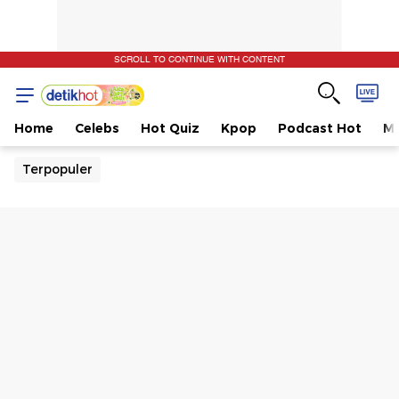
SCROLL TO CONTINUE WITH CONTENT
Home
Celebs
Hot Quiz
Kpop
Podcast Hot
Mu
Terpopuler