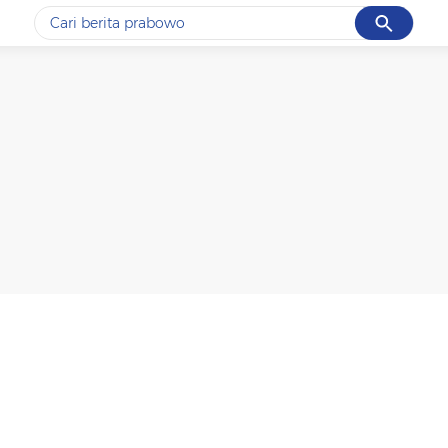
Cancel
Yang sedang ramai dicari
#1
data live draw sgp
#2
k-talk
#3
kebakaran
#4
prabowo
#5
gempa hari ini
Promoted
Terakhir yang dicari
Loading...