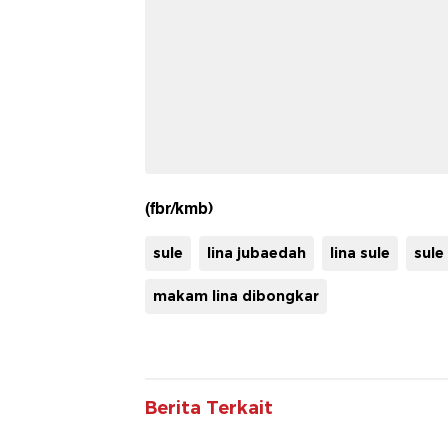
(fbr/kmb)
sule
lina jubaedah
lina sule
sule
makam lina dibongkar
Berita Terkait