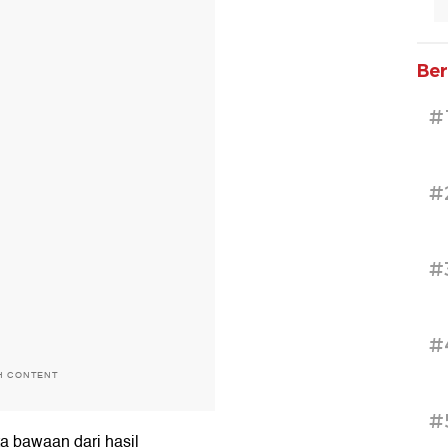
Ber
#
#
#
#
H CONTENT
#
 bawaan dari hasil