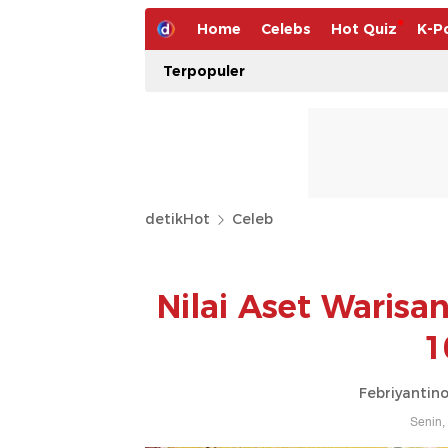
Home
Celebs
Hot Quiz
K-P
Terpopuler
detikHot
Celeb
Nilai Aset Warisa
1
Febriyantin
Senin,