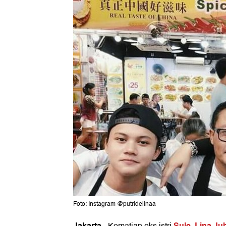
Foto: Instagram @putridelinaa
Jakarta
Sule
Lina J