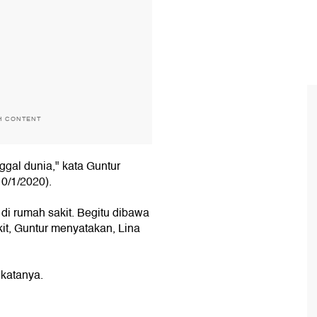
H CONTENT
gal dunia," kata Guntur
0/1/2020).
i rumah sakit. Begitu dibawa
kit, Guntur menyatakan, Lina
 katanya.