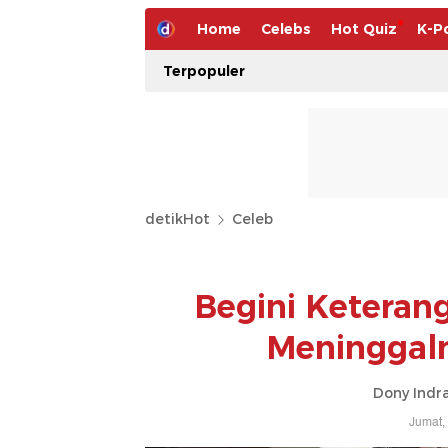
Home
Celebs
Hot Quiz
K-P
Terpopuler
detikHot
Celeb
Begini Keteran
Meninggaln
Dony Indr
Jumat,