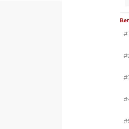
Ber
#
#
#
#
#