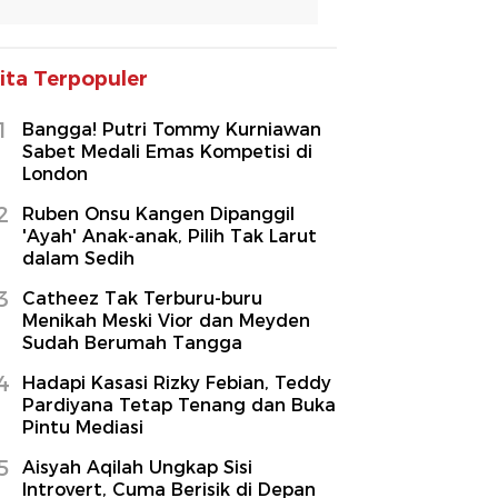
ita Terpopuler
1
Bangga! Putri Tommy Kurniawan
Sabet Medali Emas Kompetisi di
London
2
Ruben Onsu Kangen Dipanggil
'Ayah' Anak-anak, Pilih Tak Larut
dalam Sedih
3
Catheez Tak Terburu-buru
Menikah Meski Vior dan Meyden
Sudah Berumah Tangga
4
Hadapi Kasasi Rizky Febian, Teddy
Pardiyana Tetap Tenang dan Buka
Pintu Mediasi
5
Aisyah Aqilah Ungkap Sisi
Introvert, Cuma Berisik di Depan