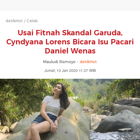
detikHot
Celeb
Usai Fitnah Skandal Garuda,
Cyndyana Lorens Bicara Isu Pacari
Daniel Wenas
Mauludi Rismoyo -
detikHot
Jumat, 10 Jan 2020 11:37 WIB