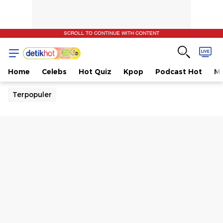
SCROLL TO CONTINUE WITH CONTENT
Home
Celebs
Hot Quiz
Kpop
Podcast Hot
Mu
Terpopuler